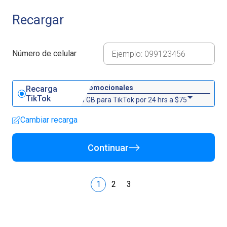
Recargar
Número de celular
Promocionales
Recarga
TikTok
5 GB para TikTok por 24 hrs a $75
Cambiar recarga
Continuar
1
2
3