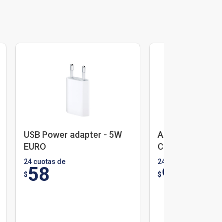
USB Power adapter - 5W
Apple 240W US
EURO
Cable
24 cuotas de
24 cuotas de
58
90
$
$