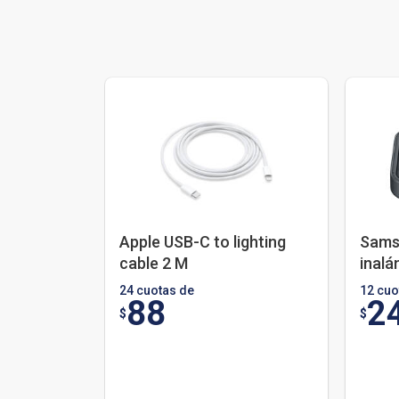
Apple USB-C to lighting
Sams
cable 2 M
inalá
24 cuotas de
12 cuo
88
2
$
$