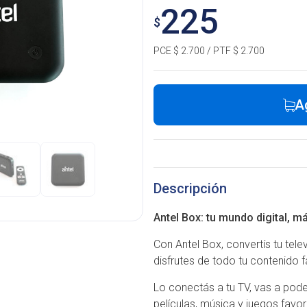
225
$
PCE $ 2.700 / PTF $ 2.700
A
Descripción
Antel Box: tu mundo digital, 
Con Antel Box, convertís tu tel
disfrutes de todo tu contenido f
Lo conectás a tu TV, vas a poder
películas, música y juegos favori