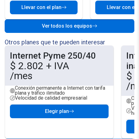
Llevar con el plan
Llevar con el 
Ver todos los equipos
Otros planes que te pueden interesar
Internet Pyme 250/40
In
$
2.802
+ IVA
ina
/mes
$
1
/m
Conexión permanente a Internet con tarifa
plana y tráfico ilimitado
Velocidad de calidad empresarial
Con
pla
Vel
Elegir plan
has