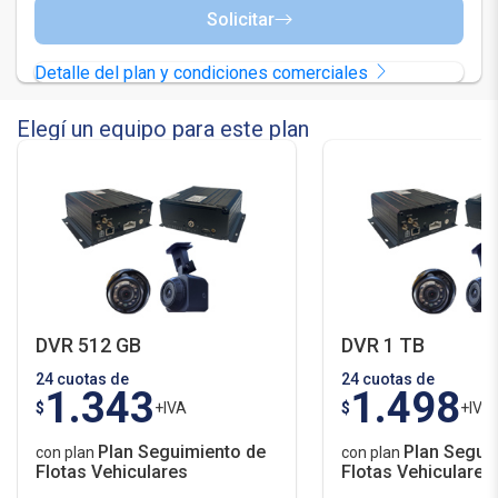
Solicitar
Detalle del plan y condiciones comerciales
Elegí un equipo para este plan
DVR 512 GB
DVR 1 TB
24 cuotas de
24 cuotas de
1.343
1.498
$
+IVA
$
+IVA
Plan Seguimiento de
Plan Segui
con plan
con plan
Flotas Vehiculares
Flotas Vehiculares