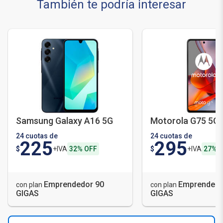
También te podría interesar
Samsung Galaxy A16 5G
Motorola G75 5G
24 cuotas de
24 cuotas de
225
295
$
+IVA
32% OFF
$
+IVA
27% 
Emprendedor 90
Emprendedo
con plan
con plan
GIGAS
GIGAS