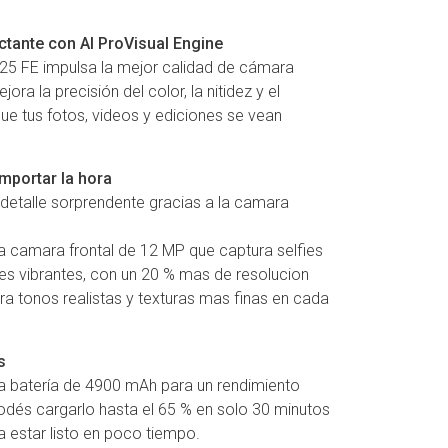
tante con AI ProVisual Engine
S25 FE impulsa la mejor calidad de cámara
ra la precisión del color, la nitidez y el
que tus fotos, videos y ediciones se vean
importar la hora
e detalle sorprendente gracias a la camara
a camara frontal de 12 MP que captura selfies
res vibrantes, con un 20 % mas de resolucion
ra tonos realistas y texturas mas finas en cada
s
a batería de 4900 mAh para un rendimiento
Podés cargarlo hasta el 65 % en solo 30 minutos
a estar listo en poco tiempo.