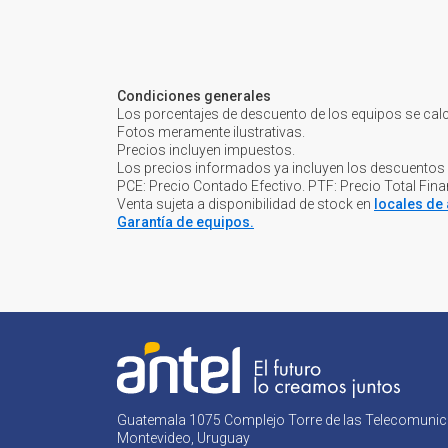
Condiciones generales
Los porcentajes de descuento de los equipos se cal
Fotos meramente ilustrativas.
Precios incluyen impuestos.
Los precios informados ya incluyen los descuentos
PCE: Precio Contado Efectivo. PTF: Precio Total Fin
Venta sujeta a disponibilidad de stock en
locales de 
Garantía de equipos.
Guatemala 1075
Complejo Torre de las Telecomuni
Montevideo, Uruguay