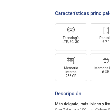
Características principa
Tecnología
pantal
LTE, 5G, 3G
6.7 "
memoria
memoria
interna
8 GB
256 GB
Descripción
Más delgado, más liviano y li
Con 7,4 mm y 190 g, el Galaxy S