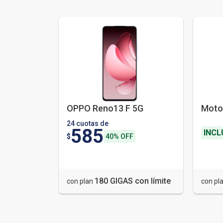
OPPO Reno13 F 5G
Moto
24 cuotas de
585
INCL
$
40% OFF
180 GIGAS con límite
con plan
con pl