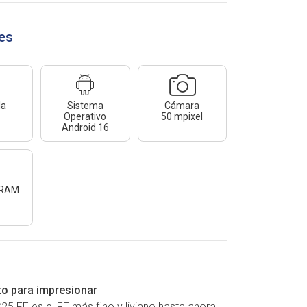
les
la
Sistema
cámara
Operativo
50 mpixel
Android 16
 RAM
sto para impresionar
25 FE es el FE más fino y liviano hasta ahora.