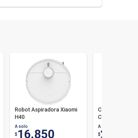
Robot Aspiradora Xiaomi
Cámara de Exter
H40
CW100 Dual
A solo
A solo
16.850
2.970
$
$