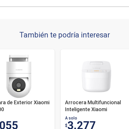
También te podría interesar
a de Exterior Xiaomi
Arrocera Multifuncional
00
Inteligente Xiaomi
A solo
.055
3.277
$