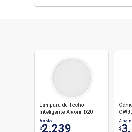
Lámpara de Techo
Cámar
Inteligente Xiaomi D20
CW3
A solo
A solo
2.239
3
$
$