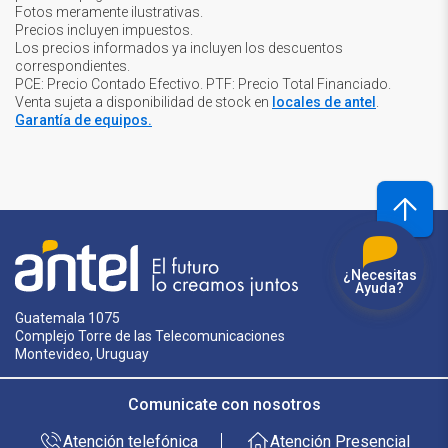
Fotos meramente ilustrativas.
Precios incluyen impuestos.
Los precios informados ya incluyen los descuentos
correspondientes.
PCE: Precio Contado Efectivo. PTF: Precio Total Financiado.
Venta sujeta a disponibilidad de stock en
locales de antel
.
Garantía de equipos.
¿Necesitas
Ayuda?
Guatemala 1075
Complejo Torre de las Telecomunicaciones
Montevideo, Uruguay
Comunicate con nosotros
Atención telefónica
Atención Presencial