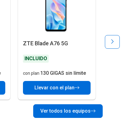
ZTE Blade A76 5G
Motorola G
24 cuotas de
266
INCLUIDO
$
40
e
130 GIGAS sin límite
130 G
con plan
con plan
Llevar con el plan
Llevar c
Ver todos los equipos