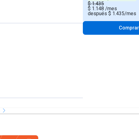
$ 1.435
$
1.148
/mes
después $ 1.435/mes
Compra
s